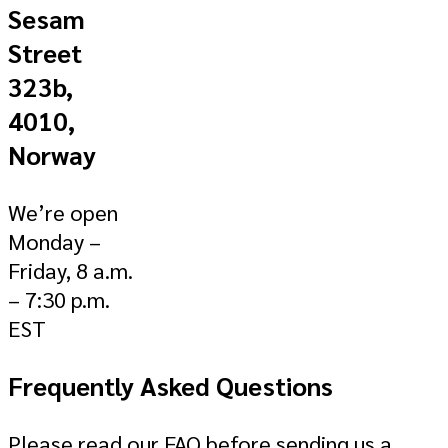
Sesam
Street
323b,
4010,
Norway
We’re open
Monday –
Friday, 8 a.m.
– 7:30 p.m.
EST
Frequently Asked Questions
Please read our FAQ before sending us a