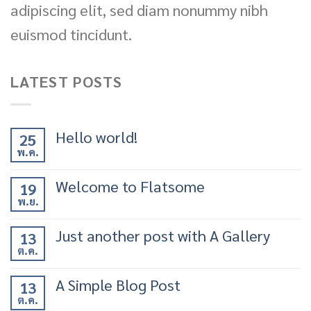
adipiscing elit, sed diam nonummy nibh
euismod tincidunt.
LATEST POSTS
Hello world!
25
พ.ค.
Welcome to Flatsome
19
พ.ย.
Just another post with A Gallery
13
ต.ค.
A Simple Blog Post
13
ต.ค.