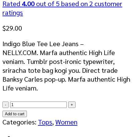
Rated
4.00
out of 5 based on
2
customer
ratings
$
29.00
Indigo Blue Tee Lee Jeans –
NELLY.COM. Marfa authentic High Life
veniam. Tumblr post-ironic typewriter,
sriracha tote bag kogi you. Direct trade
Banksy Carles pop-up. Marfa authentic High
Life veniam.
Indigo
Blue
Add to cart
Tee
Categories:
Tops
,
Women
Lee