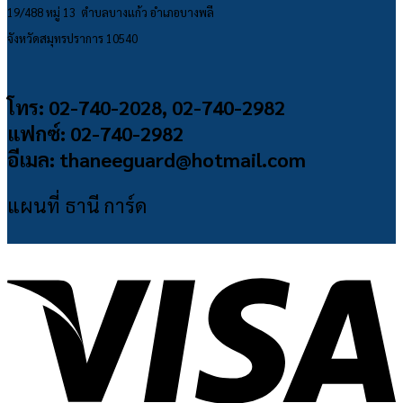
19/488 หมู่ 13 ตำบลบางแก้ว อำเภอบางพลี
จังหวัดสมุทรปราการ 10540
โทร: 02-740-2028, 02-740-2982
แฟกซ์: 02-740-2982
อีเมล: thaneeguard@hotmail.com
แผนที่ ธานี การ์ด