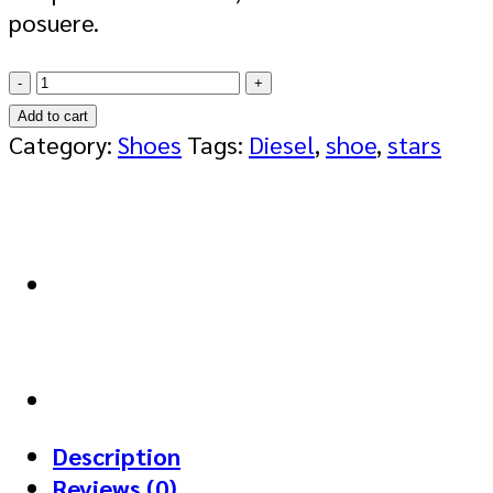
posuere.
Magnete
Exposure
Add to cart
Diesel
Category:
Shoes
Tags:
Diesel
,
shoe
,
stars
quantity
Description
Reviews (0)