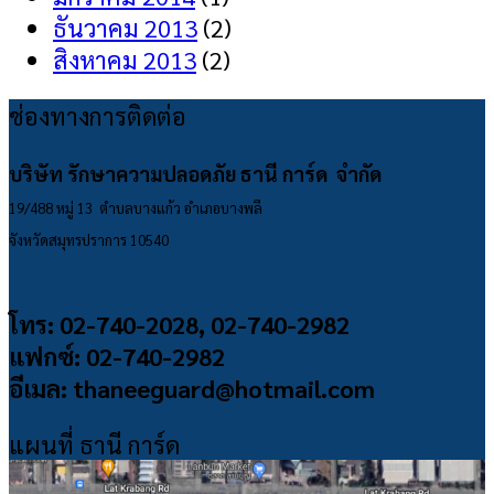
ธันวาคม 2013
(2)
สิงหาคม 2013
(2)
ช่องทางการติดต่อ
บริษัท รักษาความปลอดภัย ธานี การ์ด จำกัด
19/488 หมู่ 13 ตำบลบางแก้ว อำเภอบางพลี
จังหวัดสมุทรปราการ 10540
โทร: 02-740-2028, 02-740-2982
แฟกซ์: 02-740-2982
อีเมล: thaneeguard@hotmail.com
แผนที่ ธานี การ์ด