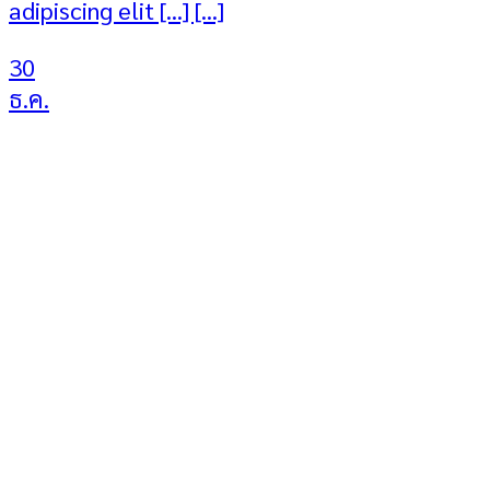
adipiscing elit [...] [...]
30
ธ.ค.