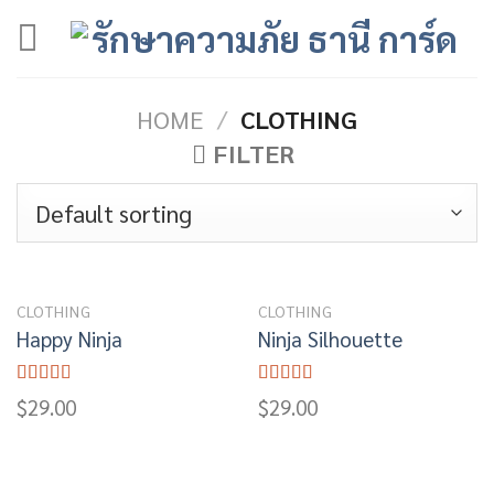
Skip
to
content
HOME
/
CLOTHING
FILTER
CLOTHING
CLOTHING
Happy Ninja
Ninja Silhouette
Rated
Rated
$
29.00
$
29.00
3.00
4.00
out
out of
of 5
5