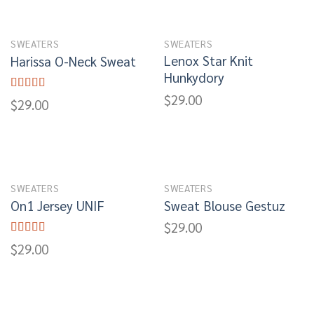
SWEATERS
SWEATERS
Lenox Star Knit
Harissa O-Neck Sweat
Hunkydory
$
29.00
Rated
$
29.00
4.00
out
of 5
SWEATERS
SWEATERS
On1 Jersey UNIF
Sweat Blouse Gestuz
$
29.00
Rated
5.00
$
29.00
out of 5