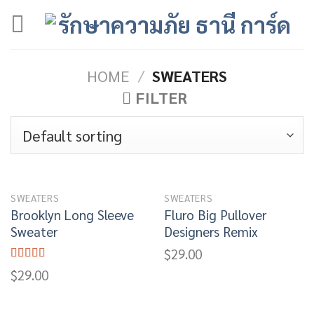
Skip
to
content
HOME
/
SWEATERS
FILTER
SWEATERS
SWEATERS
Brooklyn Long Sleeve
Fluro Big Pullover
Sweater
Designers Remix
$
29.00
Rated
$
29.00
4.00
out
of 5