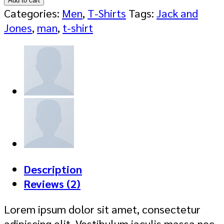
Add to cart
SS
Categories:
Men
,
T-Shirts
Tags:
Jack and
Jack
Jones
,
man
,
t-shirt
&
Jones
quantity
Description
Reviews (2)
Lorem ipsum dolor sit amet, consectetur
adipiscing elit. Vestibulum iaculis massa nec