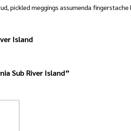
rud, pickled meggings assumenda fingerstache k
ver Island
rnia Sub River Island”