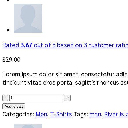
Rated
3.67
out of 5 based on
3
customer rati
$
29.00
Lorem ipsum dolor sit amet, consectetur adipi
tincidunt vitae eros porta, sagittis rhoncus es
SS
Crew
Add to cart
California
Categories:
Men
,
T-Shirts
Tags:
man
,
River Isl
Sub