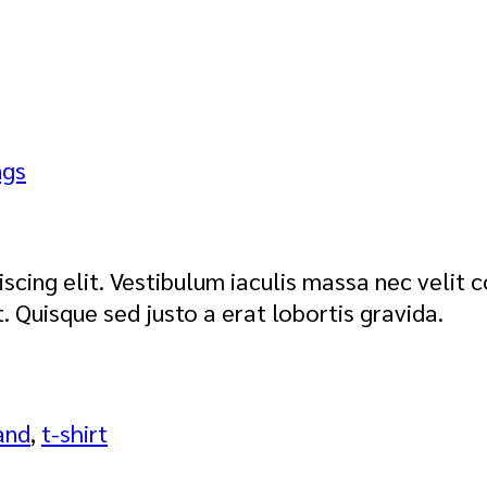
ngs
scing elit. Vestibulum iaculis massa nec velit
t. Quisque sed justo a erat lobortis gravida.
and
,
t-shirt