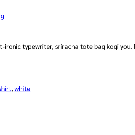
ng
st-ironic typewriter, sriracha tote bag kogi 
shirt
,
white