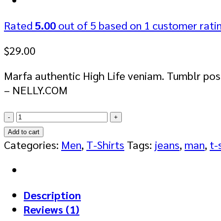
Rated
5.00
out of 5 based on
1
customer rati
$
29.00
Marfa authentic High Life veniam. Tumblr po
– NELLY.COM
Pima
SS
Add to cart
O-
Categories:
Men
,
T-Shirts
Tags:
jeans
,
man
,
t-
Neck
NOOS
Selected
Description
Homme
Reviews (1)
quantity