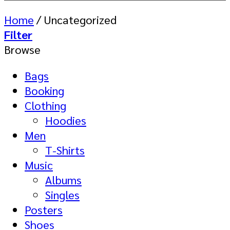
Home
/
Uncategorized
Filter
Browse
Bags
Booking
Clothing
Hoodies
Men
T-Shirts
Music
Albums
Singles
Posters
Shoes