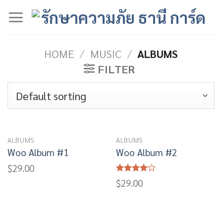
Skip
to
content
HOME
/
MUSIC
/
ALBUMS
FILTER
ALBUMS
ALBUMS
Woo Album #1
Woo Album #2
$
29.00
Rated
$
29.00
4.00
out
of 5