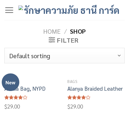
Skip
to
content
HOME
/
SHOP
FILTER
BAGS
BAGS
New
Adelia Bag, NYPD
Alanya Braided Leather
Rated
Rated
$
29.00
$
29.00
4.00
out
4.00
out
of 5
of 5