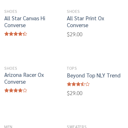
SHOES
SHOES
All Star Canvas Hi
All Star Print Ox
Converse
Converse
$
29.00
Rated
4.33
out
of 5
SHOES
TOPS
Arizona Racer Ox
Beyond Top NLY Trend
Converse
Rated
$
29.00
3.50
out
Rated
of 5
4.00
out
of 5
MEN
SWEATERS