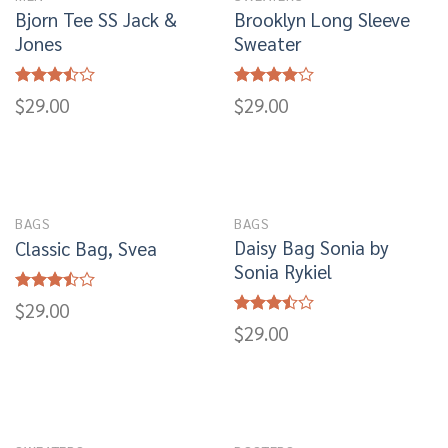
Bjorn Tee SS Jack &
Brooklyn Long Sleeve
Jones
Sweater
Rated
Rated
$
29.00
$
29.00
3.50
out
4.00
out
of 5
of 5
BAGS
BAGS
Daisy Bag Sonia by
Classic Bag, Svea
Sonia Rykiel
Rated
$
29.00
3.50
out
Rated
$
29.00
of 5
3.50
out
of 5